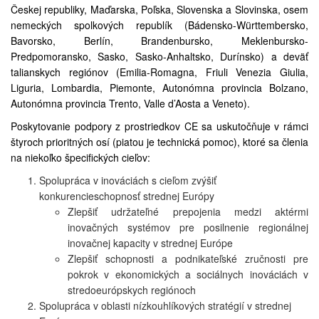
Českej republiky, Maďarska, Poľska, Slovenska a Slovinska, osem
nemeckých spolkových republík (Bádensko-Württembersko,
Bavorsko, Berlín, Brandenbursko, Meklenbursko-
Predpomoransko, Sasko, Sasko-Anhaltsko, Durínsko) a deväť
talianskych regiónov (Emilia-Romagna, Friuli Venezia Giulia,
Liguria, Lombardia, Piemonte, Autonómna provincia Bolzano,
Autonómna provincia Trento, Valle d’Aosta a Veneto).
Poskytovanie podpory z prostriedkov CE sa uskutočňuje v rámci
štyroch prioritných osí (piatou je technická pomoc), ktoré sa členia
na niekoľko špecifických cieľov:
Spolupráca v inováciách s cieľom zvýšiť
konkurencieschopnosť strednej Európy
Zlepšiť udržateľné prepojenia medzi aktérmi
inovačných systémov pre posilnenie regionálnej
inovačnej kapacity v strednej Európe
​Zlepšiť schopnosti a podnikateľské zručnosti pre
pokrok v ekonomických a sociálnych inováciách v
stredoeurópskych regiónoch
Spolupráca v oblasti nízkouhlíkových stratégií v strednej