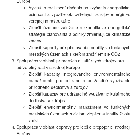
Európe
Vyvinúť a realizovať riešenia na zvýšenie energetickej
účinnosti a využitie obnoviteľných zdrojov energií vo
verejnej infraštruktúre
Zlepšiť územne založené nízkouhlíkové energetické
stratégie plánovania a politiky zmierňujúce klimatické
zmeny
Zlepšiť kapacity pre plánovanie mobility vo funkčných
mestských územiach s cieľom znížiť emisie CO2
Spolupráca v oblasti prírodných a kultúrnych zdrojov pre
udržateľný rast v strednej Európe
Zlepšiť kapacity integrovaného environmentálneho
manažmentu pre ochranu a udržateľné využívanie
prírodného dedičstva a zdrojov
Zlepšiť kapacity pre udržateľné využívanie kultúrneho
dedičstva a zdrojov
Zlepšiť environmentálny manažment vo funkčných
mestských územiach s cieľom zlepšenia kvality života
v nich
Spolupráca v oblasti dopravy pre lepšie prepojenie strednej
Európy