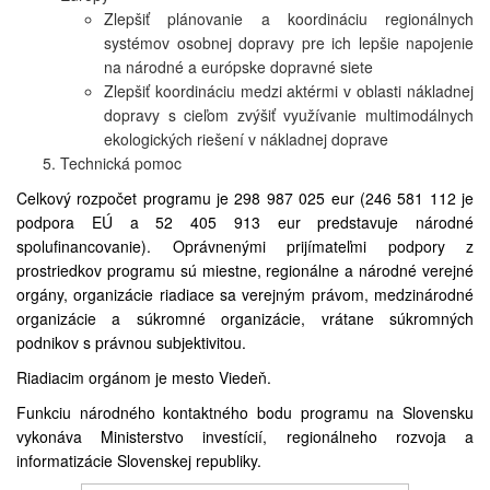
Zlepšiť plánovanie a koordináciu regionálnych
systémov osobnej dopravy pre ich lepšie napojenie
na národné a európske dopravné siete
Zlepšiť koordináciu medzi aktérmi v oblasti nákladnej
dopravy s cieľom zvýšiť využívanie multimodálnych
ekologických riešení v nákladnej doprave
Technická pomoc
Celkový rozpočet programu je 298 987 025 eur (246 581 112 je
podpora EÚ a 52 405 913 eur predstavuje národné
spolufinancovanie). Oprávnenými prijímateľmi podpory z
prostriedkov programu sú miestne, regionálne a národné verejné
orgány, organizácie riadiace sa verejným právom, medzinárodné
organizácie a súkromné organizácie, vrátane súkromných
podnikov s právnou subjektivitou.
Riadiacim orgánom je mesto Viedeň.
Funkciu národného kontaktného bodu programu na Slovensku
vykonáva Ministerstvo investícií, regionálneho rozvoja a
informatizácie Slovenskej republiky.